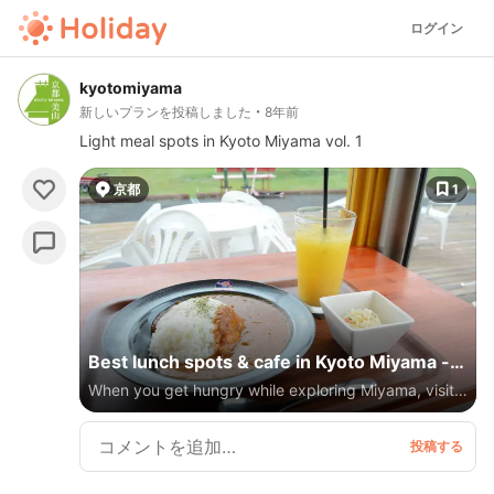
ログイン
kyotomiyama
新しいプランを投稿しました
8年前
Light meal spots in Kyoto Miyama vol. 1
京都
1
Best lunch spots & cafe in Kyoto Miyama -
When you get hungry while exploring Miyama, visit
vol.1
local cafes or restaurants and enjoy light meals and
desserts! Many of them use locally hunted, grown or
collected ingredients in Miyama, all are yummy! !