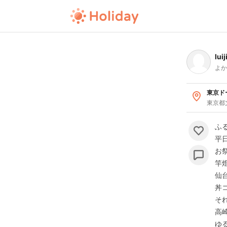
lui
よか
東京ド
東京都
ふ
平
お
竿
仙
丼
そ
高
ゆ