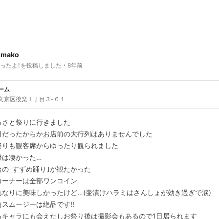
jimako
ったよ！を投稿しました
8年前
ーム
文京区後楽１丁目３-６１
るさと祭りに行きました
日だったからかお店前の大行列はありませんでした
祭りも観客席からゆったり観られました
燈は凄かった…
台の｢すずめ踊り｣が観たかった
コーナーは全部ワンコイン
れなりに美味しかったけど…(壷漬けハラミはさんしょが効き過ぎで涙)
崎スムージーは絶品です!!
るキャラにも会えたしお祭り後は撮影会もあるので1日居られます