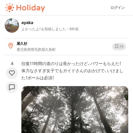
ログイン
ayaka
よかったよ！を投稿しました
8年前
屋久杉
74
鹿児島県熊毛郡屋久島町
4
往復11時間の道のりは長かったけど、パワーもらえた！
体力なさすぎ女子でもガイドさんのおかげで、いけまし
た！ポールは必須！