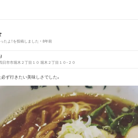
ぼ
ったよ！を投稿しました
8年前
り
四日市市堀木２丁目１０ 堀木２丁目１０-２０
た必ず行きたい美味しさでした。