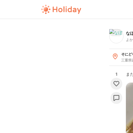
な
よか
そにど
三重県
1
ま