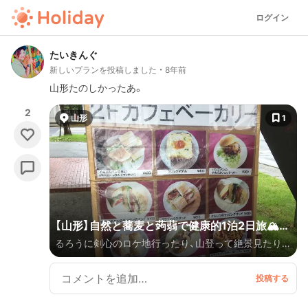
ログイン
たいきんぐ
新しいプランを投稿しました
8年前
山形たのしかったあ。
2
山形
1
【山形】自然と蕎麦と蒟蒻で健康的1泊2日旅🏔♨️
るろうに剣心のロケ地行ったり、山登って絶景見たり、
🍦🚗
アイス食べたり、蕎麦食べたり、こんにゃく料理食べた
り、夜は温泉入って綺麗な夜景見て、、山形といえば果
物狩りになりがちですが、それ以外にも魅力が盛りだく