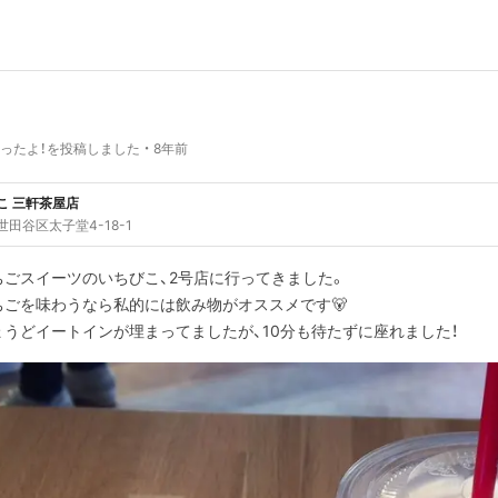
ったよ！を投稿しました
8年前
こ 三軒茶屋店
田谷区太子堂4-18-1
ちごスイーツのいちびこ、2号店に行ってきました。
ちごを味わうなら私的には飲み物がオススメです🐻
ょうどイートインが埋まってましたが、10分も待たずに座れました！