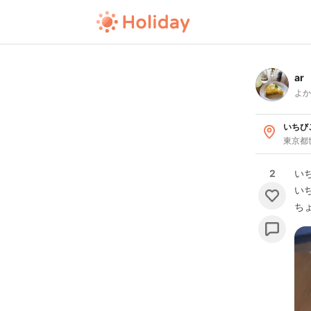
ar
よか
いちび
東京都世
2
い
い
ち