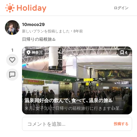
ログイン
10moco29
新しいプランを投稿しました
8年前
日帰りの箱根旅♨️
1
神奈川
4
温泉同好会の飲んで、食べて、温泉の旅♨️
来月、女子3人で日帰りの箱根旅行に行きます👍某
HOTELのフロントをしている友達に相談しながら、ち
ょっとHARDなスケジュールでプランを立ててみまし
た🙃