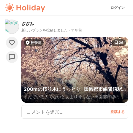
ログイン
ざざみ
新しいプランを投稿しました
11年前
神奈川
26
200mの桜並木にうっとり。田園都市線鷺沼駅
すんでいる人でないとあまり降りない田園都市線の駅、
でお花見♪
鷺沼。 実はここは隠れたお花見スポットがあるんで
す。 おいしいランチを食べて200mもの長さの桜並木
を歩けば春を感じることができますよ。 ほかにもおす
すめのグルメスポットをたくさん紹介しているので是
非いってみてください♪