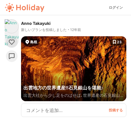
ログイン
Anno Takayuki
新しいプランを投稿しました
12年前
島根
23
出雲地方の世界遺産!!石見銀山を堪能♪
出雲大社から少し足をのばせば、世界遺産の石見銀山と
源泉掛け流しの温泉津温泉が待っています。戦国時代
から江戸時代初期にかけて栄えた石見銀山の坑道を抜
けたり、大森の町並みを散策し、その日の疲れを温泉津
温泉で癒します。その後は、夜神楽を鑑賞し出雲駅の居
酒屋で出雲地方の食材に舌鼓♪