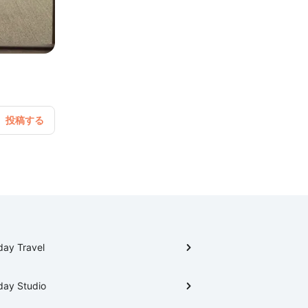
day Travel
day Studio