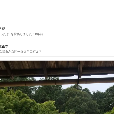
 萌
ったよ！を投稿しました
8年前
丈山寺
京都市左京区一乗寺門口町２７