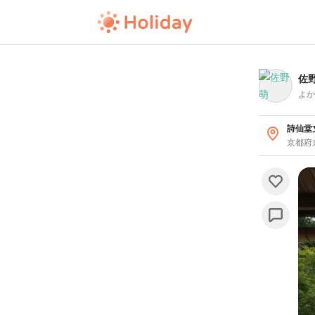
佐野
よか
詩仙堂
京都府