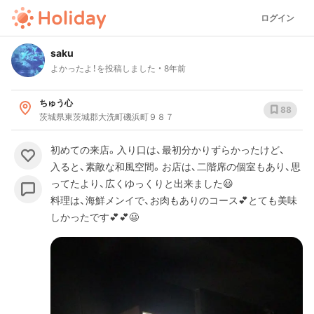
ログイン
saku
よかったよ！を投稿しました
8年前
ちゅう心
88
茨城県東茨城郡大洗町磯浜町９８７
初めての来店。入り口は、最初分かりずらかったけど、
入ると、素敵な和風空間。お店は、二階席の個室もあり、思
ってたより、広くゆっくりと出来ました😃
料理は、海鮮メンイで、お肉もありのコース💕とても美味
しかったです💕💕😃