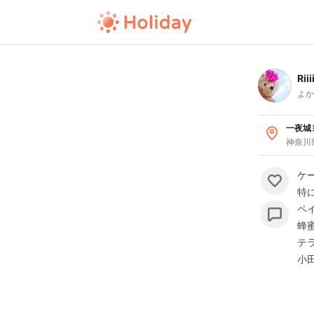
Riii
よか
一夜城
神奈川
ケ
特
ペ
蜂
テ
小