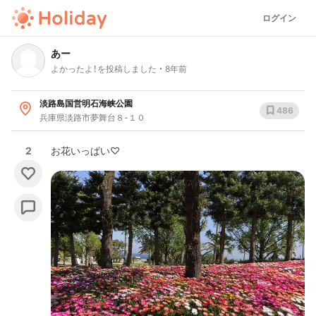
ログイン
あー
よかったよ！を投稿しました
8年前
淡路島国営明石海峡公園
486
兵庫県淡路市夢舞台８-１０
2
お花いっぱい♡