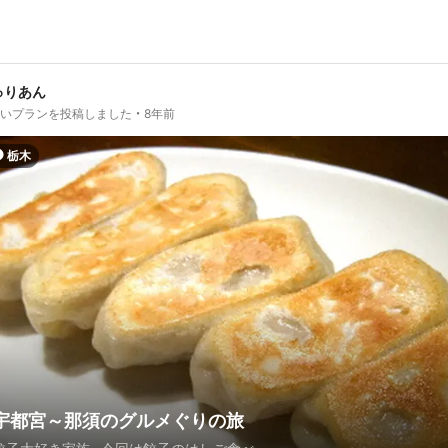
ゅりあん
しいプランを投稿しました
8年前
栃木
宇都宮～那須のグルメぐりの旅