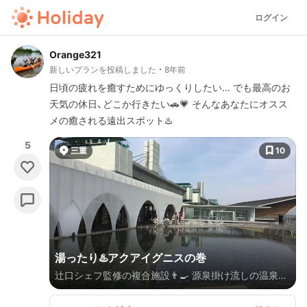
ログイン
Orange321
新しいプランを投稿しました
8年前
日頃の疲れを癒すためにゆっくりしたい… でも最高のお
天気の休日、どこか行きたい🚗💗 そんなあなたにオスス
メの癒される遠出スポット♨️
5
三重
10
湯ったり♨️アクアイグニスの巻
辻口シェフ監修の複合施設👨‍🍳 源泉掛け流しの温泉、
カフェ、パン屋、レストラン、広場があります💗