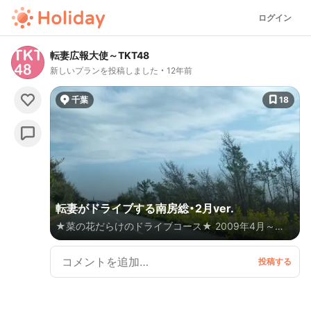
ログイン
転妻広報大使～TKT48
新しいプランを投稿しました
12年前
千葉
18
転妻がドライブする南房総・2月ver.
★菜の花だらけのドライブコース★ 2009年4月～
2014年3月まで住んでいた、大好きな千葉県。全国を
「転勤＝会社のお金で長期旅行」している転勤族の妻
が、この時期にオススメの定番スポットをご紹介します
♪（おでかけ日：2012/2/19） 「転勤族☆たれ旅ぶろぐ」
http://blogs.yahoo.co.jp/tarere3/