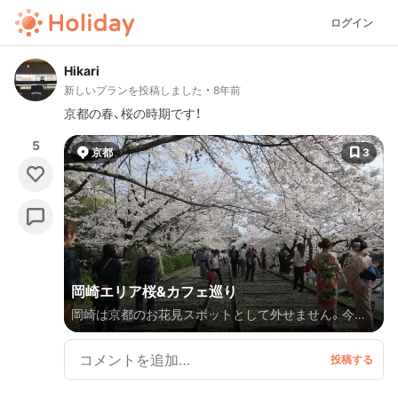
ログイン
Hikari
新しいプランを投稿しました
8年前
京都の春、桜の時期です！
5
京都
3
岡崎エリア桜&カフェ巡り
岡崎は京都のお花見スポットとして外せません。今回
は蹴上〜平安神宮周辺を巡るプランです。桜と共にカ
フェも充実しているのでゆったりお出かけできます。