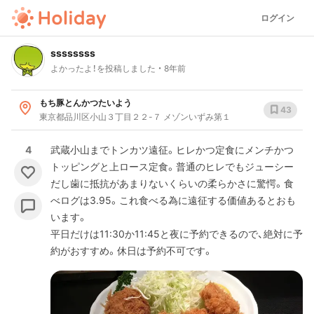
ログイン
ssssssss
よかったよ！を投稿しました
8年前
もち豚とんかつたいよう
43
東京都品川区小山３丁目２２-７ メゾンいずみ第１
4
武蔵小山までトンカツ遠征。ヒレかつ定食にメンチかつ
トッピングと上ロース定食。普通のヒレでもジューシー
だし歯に抵抗があまりないくらいの柔らかさに驚愕。食
べログは3.95。これ食べる為に遠征する価値あるとおも
います。
平日だけは11:30か11:45と夜に予約できるので、絶対に予
約がおすすめ。休日は予約不可です。