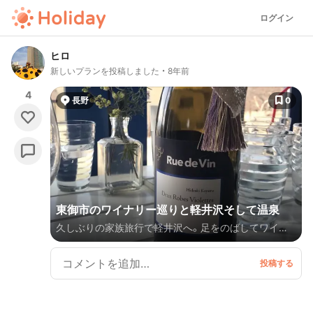
ログイン
ヒロ
新しいプランを投稿しました
8年前
4
長野
0
東御市のワイナリー巡りと軽井沢そして温泉
久しぶりの家族旅行で軽井沢へ。足をのばしてワイナ
リーと温泉巡り。