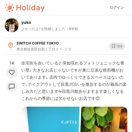
ログイン
yuko
よかったよ！を投稿しました
8年前
SWITCH COFFEE TOKYO
188
東京都目黒区目黒１丁目１７-２３
14
住宅街を歩いていると突如現れるフォトジェニックな青
い壁。大きなお店じゃないですが奥に立派な焙煎機がお
いてあります。店内でゆっくりできるスペースはないの
で、テイクアウトして目黒川沿いを散歩するのが最高の楽
しみ方だと思います☕️目黒川散歩がますます楽しくなる
これからの季節には欠かせないお店です😊