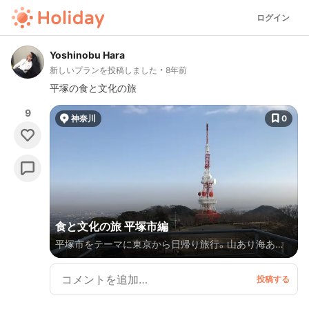
ログイン
Yoshinobu Hara
新しいプランを投稿しました
8年前
平塚の食と文化の旅
9
神奈川
0
食と文化の旅 平塚市編
平塚市をテーマに東京から日帰り旅行。山あり海あり
文化歴史あり！