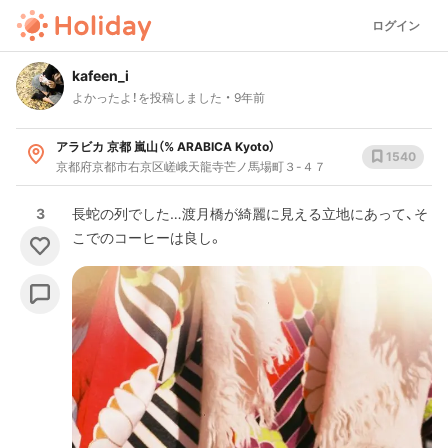
ログイン
kafeen_i
よかったよ！を投稿しました
9年前
アラビカ 京都 嵐山（% ARABICA Kyoto）
1540
京都府京都市右京区嵯峨天龍寺芒ノ馬場町３-４７
3
長蛇の列でした…渡月橋が綺麗に見える立地にあって、そ
こでのコーヒーは良し。