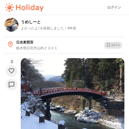
ログイン
うめしーと
よかったよ！を投稿しました
9年前
日光東照宮
3973
栃木県日光市山内２３０１
3