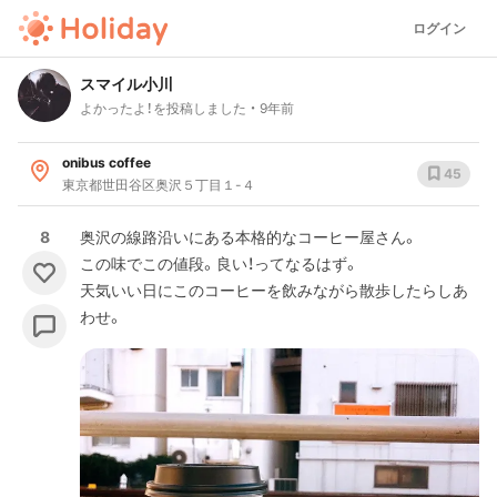
ログイン
スマイル小川
よかったよ！を投稿しました
9年前
onibus coffee
45
東京都世田谷区奥沢５丁目１-４
8
奥沢の線路沿いにある本格的なコーヒー屋さん。
この味でこの値段。良い！ってなるはず。
天気いい日にこのコーヒーを飲みながら散歩したらしあ
わせ。