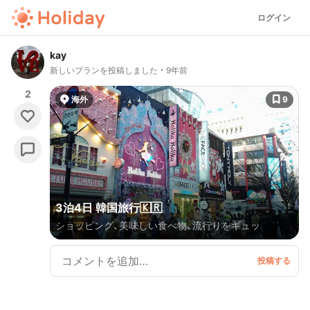
ログイン
kay
新しいプランを投稿しました
9年前
2
海外
9
3泊4日 韓国旅行🇰🇷
ショッピング、美味しい食べ物、流行りをギュッ