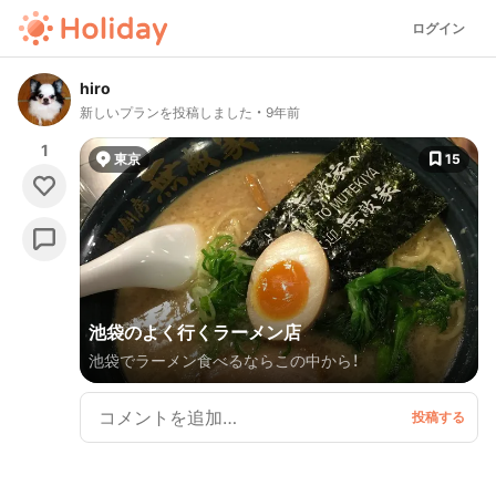
ログイン
hiro
新しいプランを投稿しました
9年前
1
東京
15
池袋のよく行くラーメン店
池袋でラーメン食べるならこの中から！