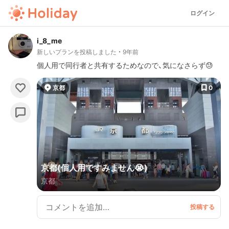
ログイン
i_8_me
新しいプランを投稿しました
9年前
個人用で同行者と共有するためなので、気になさらず😓
京都
0
京都(個人用ですみません😭)
京都