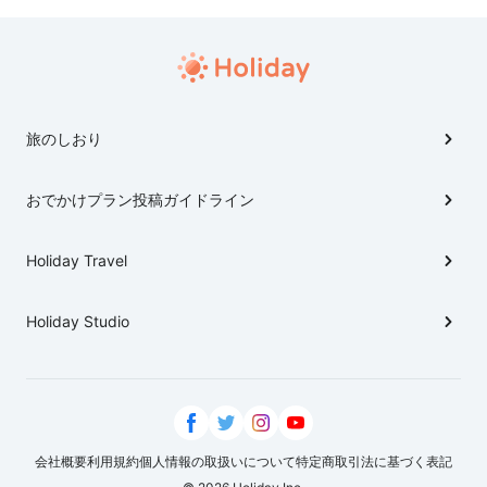
～３月ぐらいが、最も牡蠣を楽しめる時期だと思われま
す。 赤穂には、海を眺められる素敵な温泉もあるので、
牡蠣を楽しんだ後に、ぜひ温泉や市街地散策をお勧めし
ます！ なお、電車で行く場合、大阪から最寄りのJR播州
赤穂駅までは、約1時間40分です（約2300円）。
旅のしおり
おでかけプラン投稿ガイドライン
Holiday Travel
Holiday Studio
会社概要
利用規約
個人情報の取扱いについて
特定商取引法に基づく表記