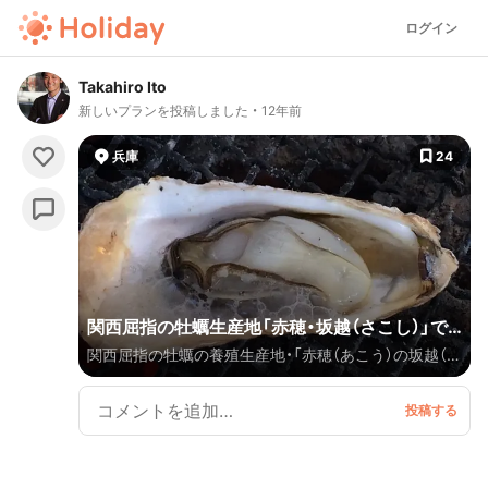
ログイン
Takahiro Ito
新しいプランを投稿しました
12年前
兵庫
24
関西屈指の牡蠣生産地「赤穂・坂越（さこし）」で
関西屈指の牡蠣の養殖生産地・「赤穂（あこう）の坂越（さ
牡蠣と温泉を楽しもう！
こし）」 赤穂市最大のイベントとして、毎年12月14日に
開催される「赤穂義士祭」に合わせて行くのもお勧めで
あるが、牡蠣のシーズンは11月から3月ごろまで。 海の
水温が下がってくると牡蠣は栄養分を体に貯めこもう
とするため、だんだんと身を大きくしていくので、1月