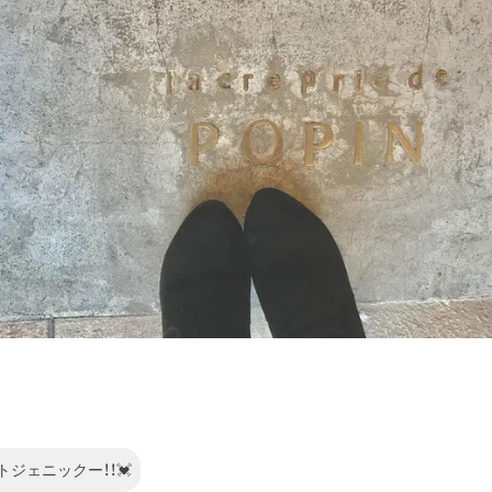
こ
トジェニックー！！💓