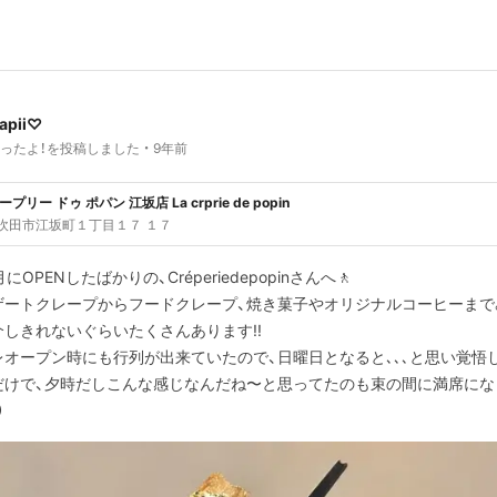
apii♡
ったよ！を投稿しました
9年前
プリー ドゥ ポパン 江坂店 La crprie de popin
吹田市江坂町１丁目１７ １７
月にOPENしたばかりの、Créperiedepopinさんへ🚶
ザートクレープからフードクレープ、焼き菓子やオリジナルコーヒーまで
介しきれないぐらいたくさんあります!!
レオープン時にも行列が出来ていたので、日曜日となると､､､と思い覚悟
だけで、夕時だしこんな感じなんだね〜と思ってたのも束の間に満席にな
）