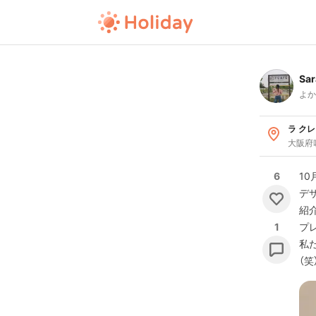
Sar
よか
ラ クレー
大阪府
6
10
デ
紹
1
プ
私
（笑