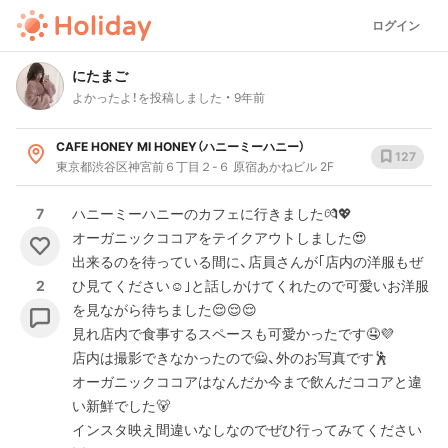
ログイン
にたまご
よかったよ！を投稿しました
9年前
CAFE HONEY MI HONEY（ハニーミーハニー）
127
東京都渋谷区神宮前６丁目２-６ 原宿あかねビル 2F
7
ハニーミーハニーのカフェに行きました💏💖
オーガニックココアをテイクアウトしました😍
出来るのを待っている間に、店員さんが｢店内の洋服もぜ
2
ひ見てください☺️｣と話しかけてくれたので可愛いお洋服
を見ながら待ちました😌😌😌
見れ店内で食事するスペースも可愛かったです🤤💜
店内は撮影できなかったので🙅、外のお写真です🕺
オーガニックココアはなんだか今まで飲んだココアと違
い新鮮でした🐻
インスタ映え間違いなしなのでぜひ行ってみてください