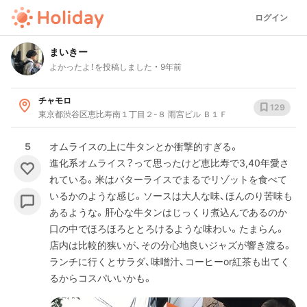
ログイン
まいきー
よかったよ！を投稿しました
9年前
チャモロ
129
東京都渋谷区恵比寿南１丁目２-８ 雨宮ビル Ｂ１Ｆ
5
オムライスの上に牛タンとか衝撃的すぎる。
進化系オムライス？って思ったけど恵比寿で3,40年愛さ
れている。米はバターライスでまるでリゾットを食べて
いるかのような感じ。ソースは大人な味、ほんのり苦味も
あるような。肝心な牛タンはじっくり煮込んであるのか
口の中でほろほろととろけるような味わい。たまらん。
店内は比較的狭いが、その分心地良いジャズが響き渡る。
ランチに行くとサラダ、味噌汁、コーヒーor紅茶も出てく
るからコスパいいかも。