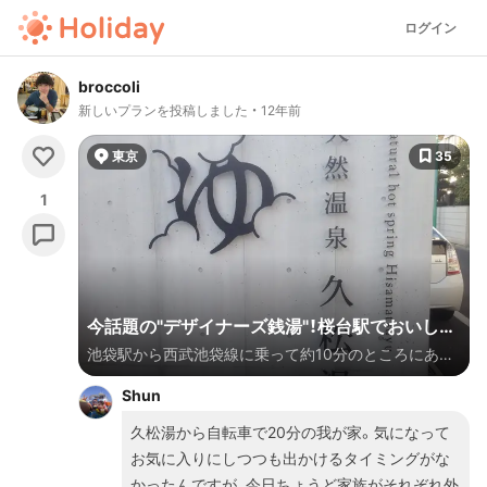
ログイン
broccoli
新しいプランを投稿しました
12年前
東京
35
1
今話題の"デザイナーズ銭湯"！桜台駅でおいしい
池袋駅から西武池袋線に乗って約10分のところにある
もの食べた後は天然温泉 久松湯で温まろう！
桜台駅。おいしいラーメン屋が軒を連ねているこのエ
Shun
リアには駅から歩いて5分のところに今話題のデザイ
ナーズ銭湯があります！一見すると温泉とは分からない
久松湯から自転車で20分の我が家。気になって
ようなオシャレな外観の久松湯で身も心も温まりまし
お気に入りにしつつも出かけるタイミングがな
ょう！冬の休日は、寒くて外に出るのが億劫になりがち
かったんですが、今日ちょうど家族がそれぞれ外