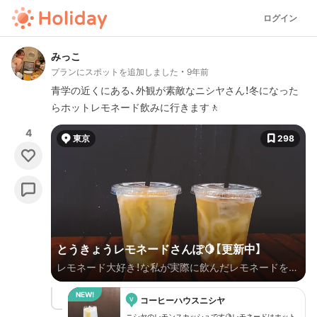
ログイン
みっこ
プランにスポットを追加しました
9年前
青学の近くにある、外観が素敵なニシヤさん！冬になった
らホットレモネード飲みに行きます🚶
4
東京
298
とうきょうレモネードさんぽ🍋【更新中】
レモネード大好き！な私が実際に飲んだレモネードを載
せ続けます🙌夏でも冬でもレモネードハント💐🤗
v
コーヒーハウスニシヤ
ニシヤのレモンスカッシュです🍋レモネードはホット