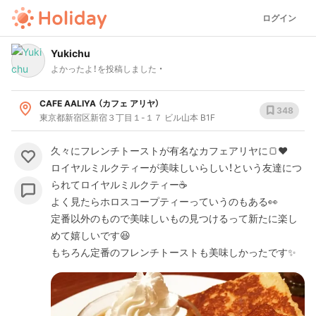
ログイン
Yukichu
よかったよ！を投稿しました
CAFE AALIYA （カフェ アリヤ）
348
東京都新宿区新宿３丁目１-１７ ビル山本 B1F
久々にフレンチトーストが有名なカフェアリヤに🍞❤️
ロイヤルミルクティーが美味しいらしい！という友達につ
られてロイヤルミルクティー☕️
よく見たらホロスコープティーっていうのもある👀
定番以外のもので美味しいもの見つけるって新たに楽し
めて嬉しいです😆
もちろん定番のフレンチトーストも美味しかったです✨