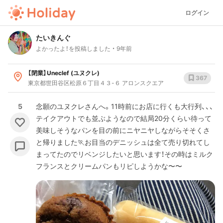
ログイン
たいきんぐ
よかったよ！を投稿しました
9年前
【閉業】Uneclef (ユヌクレ)
367
東京都世田谷区松原６丁目４３-６ アロンスクエア
5
念願のユヌクレさんへ。11時前にお店に行くも大行列、、、
テイクアウトでも並ぶようなので結局20分くらい待って
美味しそうなパンを目の前にニヤニヤしながらそそくさ
と帰りました🏃お目当のデニッシュは全て売り切れてし
まってたのでリベンジしたいと思います！その時はミルク
フランスとクリームパンもリピしようかな〜〜