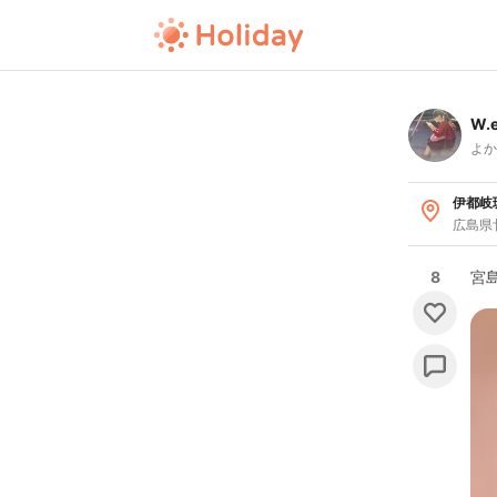
W.
よか
伊都岐
広島県
8
宮