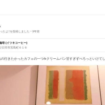
e
ったよ！を投稿しました
9年前
珈琲 (イツキコーヒー)
廿日市市宮島町６１６
島の行きたかったカフェの一つ☕️クリームパン甘すぎずぺろっといけて