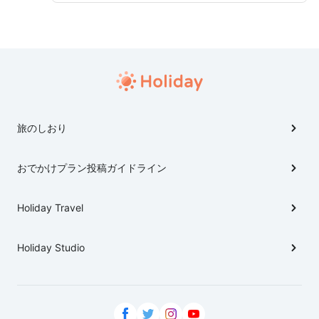
川県で過ごせるといいかな.... 滞在中、合計5軒もお寿
司屋さんを巡って(主に回転寿司)最終的にお肉で〆る、
くいだおれツアー！
旅のしおり
おでかけプラン投稿ガイドライン
Holiday Travel
Holiday Studio