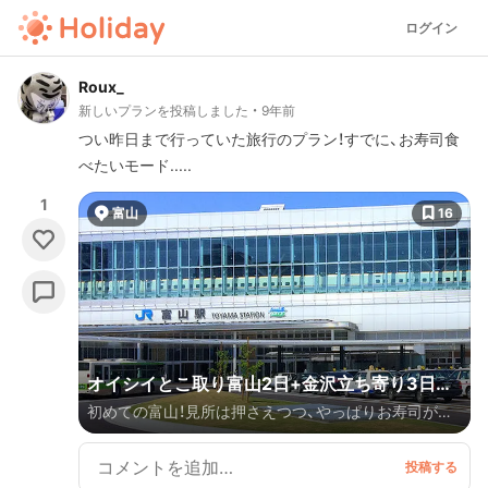
ログイン
Roux_
新しいプランを投稿しました
9年前
つい昨日まで行っていた旅行のプラン！すでに、お寿司食
べたいモード.....
1
富山
16
オイシイとこ取り富山2日+金沢立ち寄り3日プ
初めての富山！見所は押さえつつ、やっぱりお寿司が食
ラン
べたい！！というときのプラン。欲張って金沢も1日行っ
ちゃえ〜という合計3日の旅です。 本当は、あと1日石