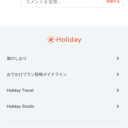
たこ焼き・串カツ・お好み焼き・カフェ・散歩と大満喫の
大阪旅💪 その中でも私のお気に入りは堀江！ たくさん
可愛いお店がありもっと開拓したかったー！🏃🏻‍♀️
旅のしおり
おでかけプラン投稿ガイドライン
Holiday Travel
Holiday Studio