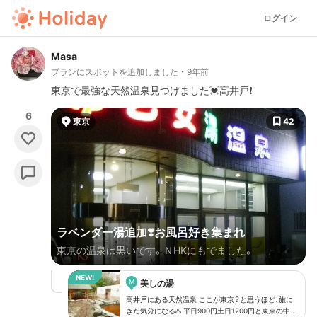
ログイン
Masa
プランにスポットを追加しました
9年前
東京で最強な天然温泉見つけました💓高井戸❗️
6
東京
42
ラベンダー湯追加❣️お風呂好き集まれ
東京の温泉は黒いです。ＮHKにもでました。
M
美しの湯
高井戸にある天然温泉 ここが東京？と思うほど、旅に
きた気分になる♨️ 平日900円土日1200円と東京の中で