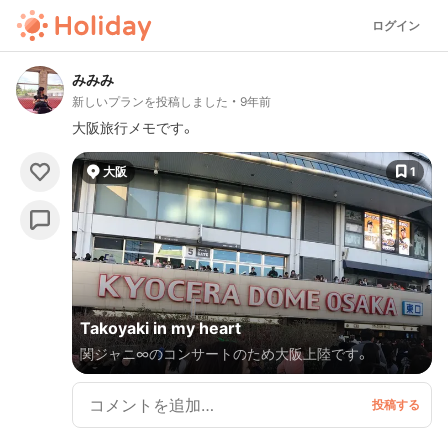
ログイン
みみみ
新しいプランを投稿しました
9年前
大阪旅行メモです。
大阪
1
Takoyaki in my heart
関ジャニ∞のコンサートのため大阪上陸です。