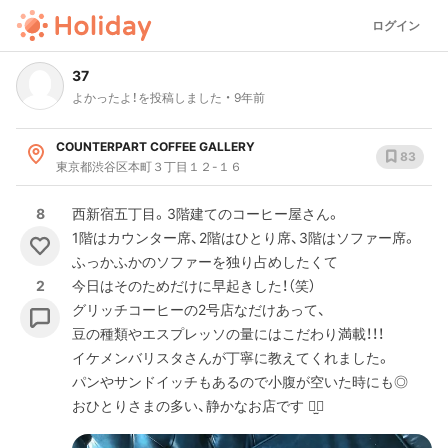
ログイン
37
よかったよ！を投稿しました
9年前
COUNTERPART COFFEE GALLERY
83
東京都渋谷区本町３丁目１２-１６
8
西新宿五丁目。3階建てのコーヒー屋さん。
1階はカウンター席、2階はひとり席、3階はソファー席。
ふっかふかのソファーを独り占めしたくて
2
今日はそのためだけに早起きした！（笑）
グリッチコーヒーの2号店なだけあって、
豆の種類やエスプレッソの量にはこだわり満載！！！
イケメンバリスタさんが丁寧に教えてくれました。
パンやサンドイッチもあるので小腹が空いた時にも◎
おひとりさまの多い、静かなお店です ⠒̫⃝