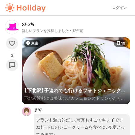
ログイン
のっち
新しいプランを投稿しました
12年前
東京
19
3
【下北沢】子連れでも行けるフォトジェニックな
下北沢近郊には美味しいカフェ＆レストランがたくさ
カフェ&レストランめぐり！
んありますが、中でも子連れで行けてフォトジェニック
まや
な場所をピックアップ。全部まわったら大変そうだけ
ど、テイクアウトもできるしね・・・！
プランも魅力的だし、写真もすごくキレイです
ね！トトロのシュークリームを食べに、今度いっ
てみます♪