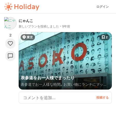
ログイン
にゃんこ
新しいプランを投稿しました
9年前
2
東京
2
表参道をお一人様でまったり
表参道でお一人様な時間。お買い物にランチにマッサ
ージ！癒やされます。