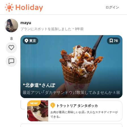
ログイン
mayu
プランにスポットを追加しました
9年前
8
東京
76
*北参道*さんぽ
最近アツい「ダカヤサンドウ」！散策してみませんか🚶🏼
L
トラットリア タンタボッカ
お肉が最高に美味しいお店。大人なステキディナーが
できる。