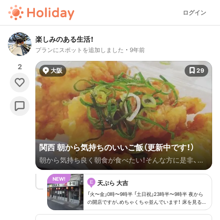
ログイン
楽しみのある生活！
プランにスポットを追加しました
9年前
2
大阪
29
関西 朝から気持ちのいいご飯（更新中です！）
朝から気持ち良く朝食が食べたい！そんな方に是非、行
ってきて食べてもらいたい！そう思ってます（笑）
E
天ぷら 大吉
「火〜金」0時〜9時半 「土日祝」23時半〜9時半 夜から
の開店ですが、めちゃくちゃ並んでいます！ 床を見ると
ちょっとびっくりするかもです！