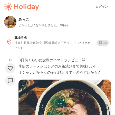
ログイン
みっこ
よかったよ！を投稿しました
9年前
麺場浜虎
神奈川県横浜市神奈川区鶴屋町２丁目１２-１ ハリオカ
38
ビル1Ｆ
6
3日前くらいに念願のハマトラデビュー🐯
季節のラーメンはシメのお茶漬けまで美味しい！
オシャレだから女の子もひとりで行きやすいかも☆