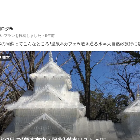
棚ログ☕️
しいプランを投稿しました
9年前
本の阿蘇ってこんなところ！温泉♨️カフェ☕️透き通る水👟大自然🌿旅行に
熊本