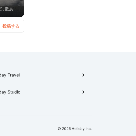
て、数ある
こはこう、何
報はもう１
へ→2日目
day Travel
day Studio
© 2026 Holiday Inc.