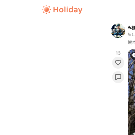
☕️
新
熊
13