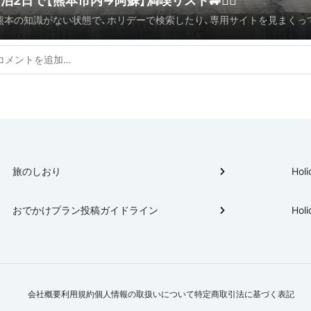
1泊2日で【熊本市内→阿蘇】満喫リスト🚙☝🏻️
熊本の知識がない状態で、ホリデーで検索したり、専用サイトを見まくっ
観光地の中から行きたい！と思ったスポットを抑えました✌🏻️ 簡潔に、こ
がいいってのを地元の人に聞いた情報を交えてご紹介😉カフェの詳細情
つのプランを見てね！♩(1日目10時に熊本空港到着→熊本市内から北阿蘇
10時に宿を出て17時頃まで南阿蘇阿蘇をドライブで満喫しました！)
旅のしおり
Holi
おでかけプラン投稿ガイドライン
Holi
会社概要
利用規約
個人情報の取扱いについて
特定商取引法に基づく表記