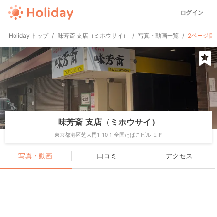
ログイン
Holiday トップ
味芳斎 支店（ミホウサイ）
写真・動画一覧
2ページ目
味芳斎 支店（ミホウサイ）
東京都港区芝大門1-10-1 全国たばこビル １Ｆ
写真・動画
口コミ
アクセス