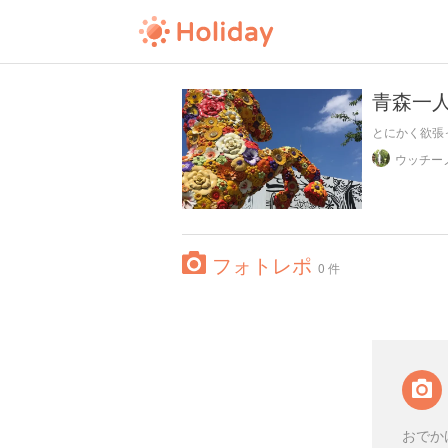
青森一
とにかく欲張っ
ウッチー
フォトレポ
0 件
おでか