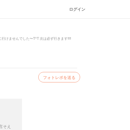
ログイン
ませんでした〜T^T 次は必ず行きます‼︎‼︎
フォトレポを送る
言そえ