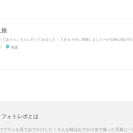
人旅
てあちらこちらに行ってみました！ どれも十分に堪能しました〜♪ 白神山地の方に行け
ノ
青森
フォトレポとは
けプランを見ておでかけした！そんな時はおでかけ先で撮った写真に一