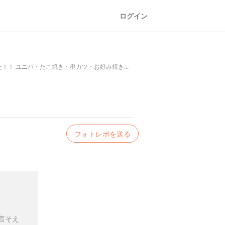
ログイン
！ ユニバ・たこ焼き・串カツ・お好み焼き...
フォトレポを送る
言そえ