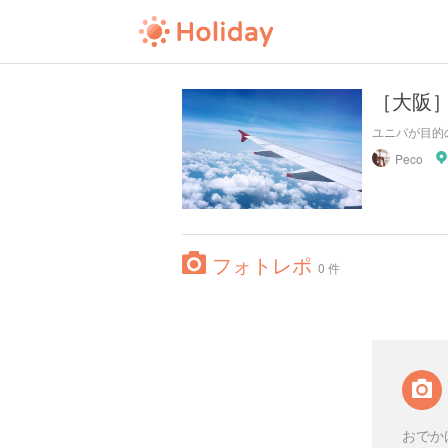
［大阪］
ユニバが目的
Peco
フォトレポ
0 件
おでか